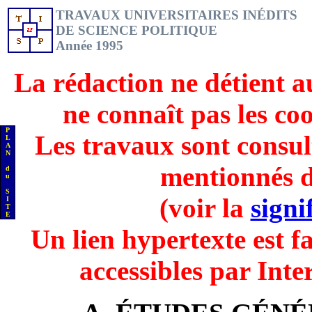
TRAVAUX UNIVERSITAIRES INÉDITS
DE SCIENCE POLITIQUE
Année 1995
La rédaction ne détient a
ne connaît pas les co
P
Les travaux sont consul
L
A
N
mentionnés d
d
u
S
(voir la
signi
I
T
E
Un lien hypertexte est fa
accessibles par Inte