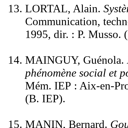
LORTAL, Alain.
Systè
Communication, technol
1995, dir. : P. Musso.
MAINGUY, Guénola.
phénomène social et po
Mém. IEP : Aix-en-Prov
(B. IEP).
MANIN, Bernard.
Gou