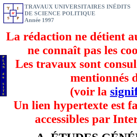
TRAVAUX UNIVERSITAIRES INÉDITS
DE SCIENCE POLITIQUE
Année 1997
La rédaction ne détient a
ne connaît pas les co
P
Les travaux sont consul
L
A
N
mentionnés d
d
u
S
(voir la
signi
I
T
E
Un lien hypertexte est fa
accessibles par Inte