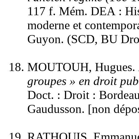
117 f. Mém. DEA : His
moderne et contemporai
Guyon. (SCD, BU Droit
MOUTOUH, Hugues.
groupes » en droit pub
Doct. : Droit : Bordeau
Gaudusson. [non dépos
RATHOUIS, Emmanue