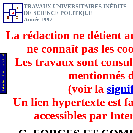
TRAVAUX UNIVERSITAIRES INÉDITS
DE SCIENCE POLITIQUE
Année 1997
La rédaction ne détient a
ne connaît pas les co
P
Les travaux sont consul
L
A
N
mentionnés d
d
u
S
(voir la
signi
I
T
E
Un lien hypertexte est fa
accessibles par Inte