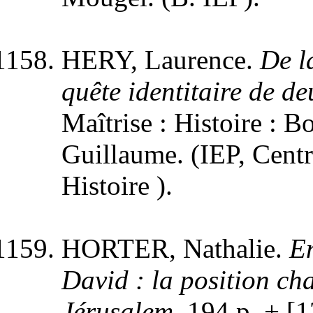
HERY, Laurence.
De l
quête identitaire de d
Maîtrise : Histoire : B
Guillaume. (IEP, Cent
Histoire ).
HORTER, Nathalie.
En
David : la position ch
Jérusalem
, 194 p. + [