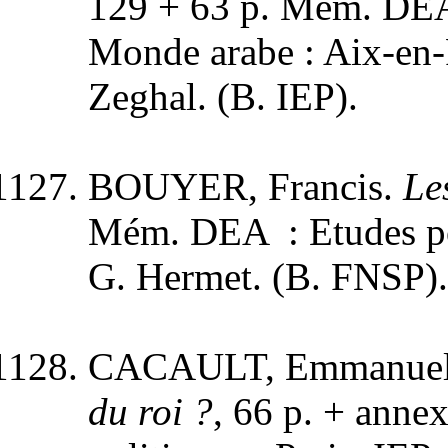
129 + 63 p. Mém. DEA :
Monde arabe : Aix-en-P
Zeghal. (B. IEP).
BOUYER, Francis.
Le
Mém. DEA : Etudes poli
G. Hermet. (B. FNSP).
CACAULT, Emmanue
du roi ?
, 66 p. + ann