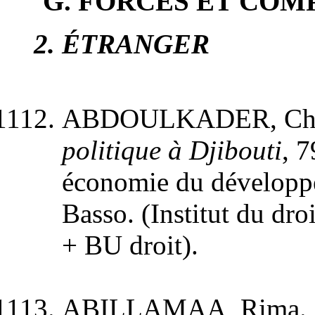
G
. FORCES ET CO
2
. ÉTRANGER
ABDOULKADER, Cha
politique à Djibouti
, 
économie du développem
Basso. (Institut du dro
+ BU droit).
ABILLAMAA, Rima.