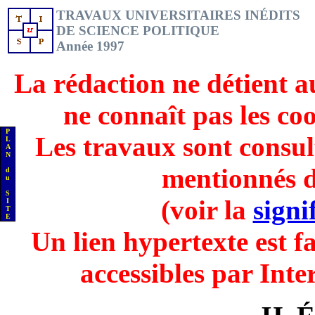
TRAVAUX UNIVERSITAIRES INÉDITS
DE SCIENCE POLITIQUE
Année 1997
La rédaction ne détient a
ne connaît pas les co
P
Les travaux sont consul
L
A
N
mentionnés d
d
u
S
(voir la
signi
I
T
E
Un lien hypertexte est fa
accessibles par Inte