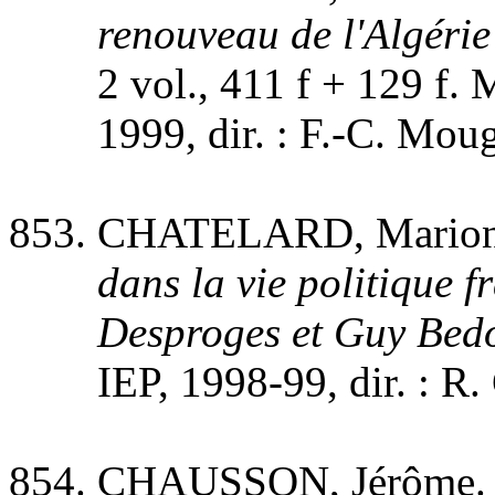
renouveau de l'Algéri
2 vol., 411 f + 129 f.
1999, dir. : F.-C. Moug
CHATELARD, Mario
dans la vie politique f
Desproges et Guy Bed
IEP, 1998-99, dir. : R.
CHAUSSON, Jérôme