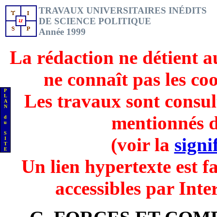
TRAVAUX UNIVERSITAIRES INÉDITS
DE SCIENCE POLITIQUE
Année 1999
La rédaction ne détient a
ne connaît pas les co
P
Les travaux sont consul
L
A
N
mentionnés d
d
u
S
(voir la
signi
I
T
E
Un lien hypertexte est fa
accessibles par Inte