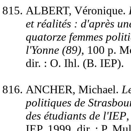
ALBERT, Véronique.
et réalités : d'après u
quatorze femmes polit
l'Yonne (89)
, 100 p. M
dir. : O. Ihl. (B. IEP).
ANCHER, Michael.
Le
politiques de Strasbour
des étudiants de l'IEP
,
IEP, 1999, dir. : P. Mu