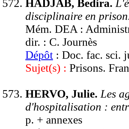
HADJAB, Bedira.
L'
disciplinaire en priso
Mém. DEA : Administra
dir. : C. Journès
Dépôt
: Doc. fac. sci. 
Sujet(s) :
Prisons. Fra
HERVO, Julie.
Les a
d'hospitalisation : en
p. + annexes