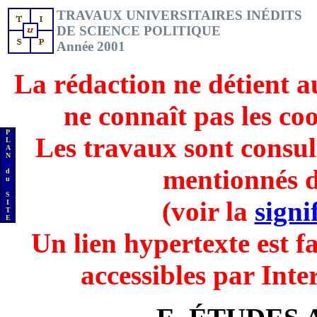
TRAVAUX UNIVERSITAIRES INÉDITS
DE SCIENCE POLITIQUE
Année 2001
La rédaction ne détient a
ne connaît pas les co
P
Les travaux sont consul
L
A
N
mentionnés d
d
u
S
(voir la
signi
I
T
E
Un lien hypertexte est fa
accessibles par Inte