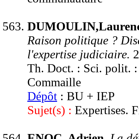
DUMOULIN,Laurenc
Raison politique ? Disc
l'expertise judiciaire.
2
Th. Doct. : Sci. polit. 
Commaille
Dépôt
: BU + IEP
Sujet(s) :
Expertises. F
ENOC, Adrien.
La dé