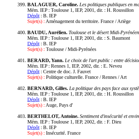
BALAGUER, Caroline.
Les politiques publiques en ma
Mém. IEP : Toulouse 1, IEP, 2001, dir. : H. Roussillon
Dépôt
: B. IEP
Sujet(s) :
Aménagement du territoire. France / Ariège
BAUDU, Aurélien.
Toulouse et le désert Midi-Pyrénéen
Mém. IEP : Toulouse 1, IEP, 2001, dir. : S. Baumont
Dépôt
: B. IEP
Sujet(s) :
Toulouse / Midi-Pyrénées
BERARD, Yann.
Le choix de l'art public : entre décisi
Mém. IEP : Rennes 1, IEP, 2002, dir. : E. Neveu
Dépôt
: Centre de doc. J. Fauvet
Sujet(s) :
Politique culturelle. France / Rennes / Art
BERNARD, Gilles.
La politique des pays face aux syst
Mém. IEP : Toulouse 1, IEP, 2001, dir. : H. Roussillon
Dépôt
: B. IEP
Sujet(s) :
Auge, Pays d'
BERTHELOT, Antoine.
Sentiment d'insécurité et env
Mém. IEP : Toulouse 1, IEP, 2002, dir. : F. Dieu
Dépôt
: B. IEP
Sujet(s) :
Insécurité. France