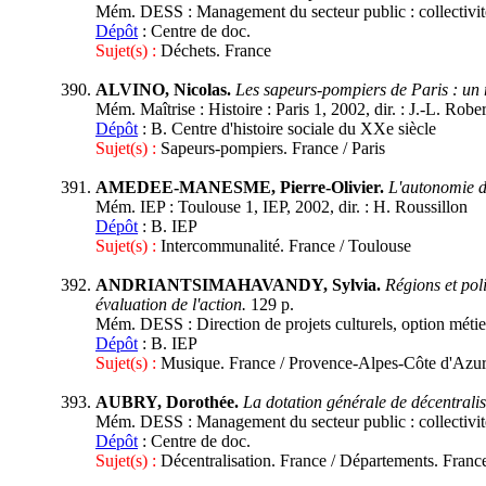
Mém. DESS : Management du secteur public : collectivités 
Dépôt
: Centre de doc.
Sujet(s) :
Déchets. France
ALVINO, Nicolas.
Les sapeurs-pompiers de Paris : un
Mém. Maîtrise : Histoire : Paris 1, 2002, dir. : J.-L. Rob
Dépôt
: B. Centre d'histoire sociale du XXe siècle
Sujet(s) :
Sapeurs-pompiers. France / Paris
AMEDEE-MANESME, Pierre-Olivier.
L'autonomie d
Mém. IEP : Toulouse 1, IEP, 2002, dir. : H. Roussillon
Dépôt
: B. IEP
Sujet(s) :
Intercommunalité. France / Toulouse
ANDRIANTSIMAHAVANDY, Sylvia.
Régions et pol
évaluation de l'action.
129 p.
Mém. DESS : Direction de projets culturels, option métiers
Dépôt
: B. IEP
Sujet(s) :
Musique. France / Provence-Alpes-Côte d'Azu
AUBRY, Dorothée.
La dotation générale de décentrali
Mém. DESS : Management du secteur public : collectivités 
Dépôt
: Centre de doc.
Sujet(s) :
Décentralisation. France / Départements. Franc