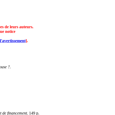
es de leurs auteurs.
ue notice
l'avertissement
].
ouse ?.
et de financement.
149 p.