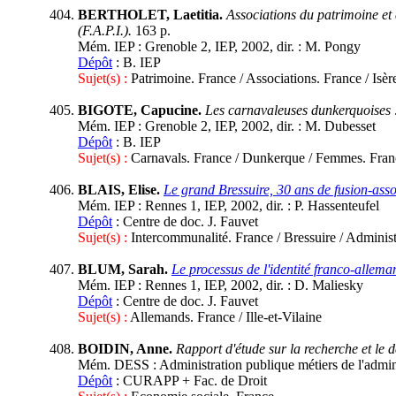
BERTHOLET, Laetitia.
Associations du patrimoine et 
(F.A.P.I.).
163 p.
Mém. IEP : Grenoble 2, IEP, 2002, dir. : M. Pongy
Dépôt
: B. IEP
Sujet(s) :
Patrimoine. France / Associations. France / Isère
BIGOTE, Capucine.
Les carnavaleuses dunkerquoises 
Mém. IEP : Grenoble 2, IEP, 2002, dir. : M. Dubesset
Dépôt
: B. IEP
Sujet(s) :
Carnavals. France / Dunkerque / Femmes. Fran
BLAIS, Elise.
Le grand Bressuire, 30 ans de fusion-assoc
Mém. IEP : Rennes 1, IEP, 2002, dir. : P. Hassenteufel
Dépôt
: Centre de doc. J. Fauvet
Sujet(s) :
Intercommunalité. France / Bressuire / Administ
BLUM, Sarah.
Le processus de l'identité franco-alleman
Mém. IEP : Rennes 1, IEP, 2002, dir. : D. Maliesky
Dépôt
: Centre de doc. J. Fauvet
Sujet(s) :
Allemands. France / Ille-et-Vilaine
BOIDIN, Anne.
Rapport d'étude sur la recherche et le
Mém. DESS : Administration publique métiers de l'administ
Dépôt
: CURAPP + Fac. de Droit