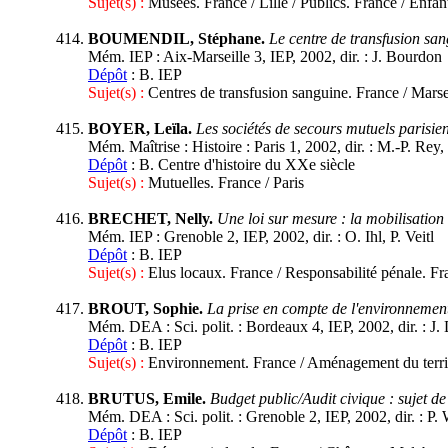
Sujet(s) :
Musées. France / Lille / Publics. France / Enfan
BOUMENDIL, Stéphane.
Le centre de transfusion sang
Mém. IEP : Aix-Marseille 3, IEP, 2002, dir. : J. Bourdon
Dépôt
: B. IEP
Sujet(s) :
Centres de transfusion sanguine. France / Marse
BOYER, Leïla.
Les sociétés de secours mutuels parisie
Mém. Maîtrise : Histoire : Paris 1, 2002, dir. : M.-P. Rey,
Dépôt
: B. Centre d'histoire du XXe siècle
Sujet(s) :
Mutuelles. France / Paris
BRECHET, Nelly.
Une loi sur mesure : la mobilisation
Mém. IEP : Grenoble 2, IEP, 2002, dir. : O. Ihl, P. Veitl
Dépôt
: B. IEP
Sujet(s) :
Elus locaux. France / Responsabilité pénale. Fr
BROUT, Sophie.
La prise en compte de l'environnemen
Mém. DEA : Sci. polit. : Bordeaux 4, IEP, 2002, dir. : J
Dépôt
: B. IEP
Sujet(s) :
Environnement. France / Aménagement du territ
BRUTUS, Emile.
Budget public/Audit civique : sujet d
Mém. DEA : Sci. polit. : Grenoble 2, IEP, 2002, dir. : P.
Dépôt
: B. IEP