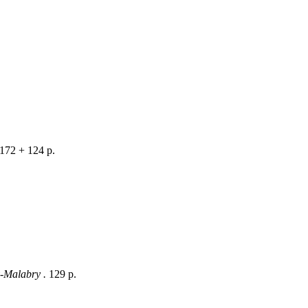
 172 + 124 p.
ay-Malabry .
129 p.