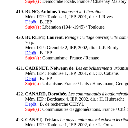
Sujet(s) :
Démocratie locale. France / Châtenay-Malabry /
BUNO, Antoine.
Toulouse à la Libération.
Mém. IEP : Toulouse 1, IEP, 2001, dir. : J. Rives
Dépôt
: B. IEP
Sujet(s) :
Libération (1944-1945) / Toulouse
BURLET, Laurent.
Renage : village ouvrier, ville co
76 p.
Mém. IEP : Grenoble 2, IEP, 2002, dir. : J.-P. Burdy
Dépôt
: B. IEP
Sujet(s) :
Communisme. France / Renage
CADENET, Nolwenn de.
Les embellissements urbanist
Mém. IEP : Toulouse 1, IEP, 2001, dir. : D. Cabanis
Dépôt
: B. IEP
Sujet(s) :
Urbanisme. France / Paris / Haussmann, Geor
CANARD, Dorothée.
Les communautés d'agglomératio
Mém. IEP : Bordeaux 4, IEP, 2002, dir. : H. Hubrescht
Dépôt
: B. de recherche CERVL
Sujet(s) :
Communautés d'agglomérations. France / Châl
CANAT, Tristan.
Le pays : entre nouvel échelon territor
Mém. IEP : Toulouse 1, IEP, 2002, dir. : L. Ortiz