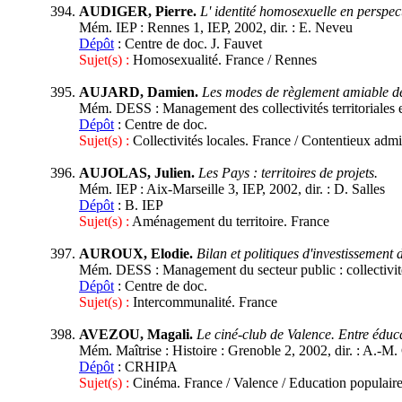
AUDIGER, Pierre.
L' identité homosexuelle en perspect
Mém. IEP : Rennes 1, IEP, 2002, dir. : E. Neveu
Dépôt
: Centre de doc. J. Fauvet
Sujet(s) :
Homosexualité. France / Rennes
AUJARD, Damien.
Les modes de règlement amiable des
Mém. DESS : Management des collectivités territoriales et
Dépôt
: Centre de doc.
Sujet(s) :
Collectivités locales. France / Contentieux admi
AUJOLAS, Julien.
Les Pays : territoires de projets.
Mém. IEP : Aix-Marseille 3, IEP, 2002, dir. : D. Salles
Dépôt
: B. IEP
Sujet(s) :
Aménagement du territoire. France
AUROUX, Elodie.
Bilan et politiques d'investissement
Mém. DESS : Management du secteur public : collectivités 
Dépôt
: Centre de doc.
Sujet(s) :
Intercommunalité. France
AVEZOU, Magali.
Le ciné-club de Valence. Entre éduc
Mém. Maîtrise : Histoire : Grenoble 2, 2002, dir. : A.-M.
Dépôt
: CRHIPA
Sujet(s) :
Cinéma. France / Valence / Education populaire