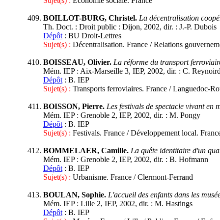
Sujet(s) :
Economie sociale. France
BOILLOT-BURG, Christel.
La décentralisation coopéra
Th. Doct. : Droit public : Dijon, 2002, dir. : J.-P. Dubois
Dépôt
: BU Droit-Lettres
Sujet(s) :
Décentralisation. France / Relations gouvernemen
BOISSEAU, Olivier.
La réforme du transport ferroviai
Mém. IEP : Aix-Marseille 3, IEP, 2002, dir. : C. Reynoir
Dépôt
: B. IEP
Sujet(s) :
Transports ferroviaires. France / Languedoc-Ro
BOISSON, Pierre.
Les festivals de spectacle vivant en 
Mém. IEP : Grenoble 2, IEP, 2002, dir. : M. Pongy
Dépôt
: B. IEP
Sujet(s) :
Festivals. France / Développement local. Franc
BOMMELAER, Camille.
La quête identitaire d'un qu
Mém. IEP : Grenoble 2, IEP, 2002, dir. : B. Hofmann
Dépôt
: B. IEP
Sujet(s) :
Urbanisme. France / Clermont-Ferrand
BOULAN, Sophie.
L'accueil des enfants dans les musée
Mém. IEP : Lille 2, IEP, 2002, dir. : M. Hastings
Dépôt
: B. IEP