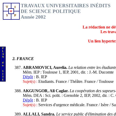
TRAVAUX UNIVERSITAIRES INÉDITS
DE SCIENCE POLITIQUE
Année 2002
La rédaction ne dét
Les trav
Un lien hypertext
P
L
A
N
2
. FRANCE
d
u
ABRAMOVICI, Aurelia.
La relation entre les étudiant
S
Mém. IEP : Toulouse 1, IEP, 2001, dir. : J.-M. Ducomte
I
Dépôt
: B. IEP
T
E
Sujet(s) :
Etudiants. France / Théâtre. France / Toulouse
AKGUNGOR, Ali Caglar.
La coopération des sapeurs
Mém. DEA : Sci. polit. : Grenoble 2, IEP, 2002, dir. : C. 
Dépôt
: B. IEP
Sujet(s) :
Services d'urgence médicale. France / Isère / 
ALLALI, Sandra.
Le service public d'élimination des 