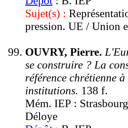
Dépôt
: B. IEP
Sujet(s) :
Représentati
pression. UE / Union 
OUVRY, Pierre.
L'Eur
se construire ? La con
référence chrétienne à
institutions.
138 f.
Mém. IEP : Strasbourg 3
Déloye