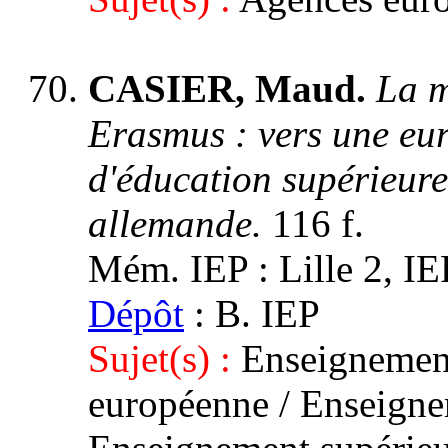
CASIER, Maud.
La m
Erasmus : vers une eu
d'éducation supérieur
allemande.
116 f.
Mém. IEP : Lille 2, IEP
Dépôt
: B. IEP
Sujet(s) :
Enseignement
européenne / Enseignem