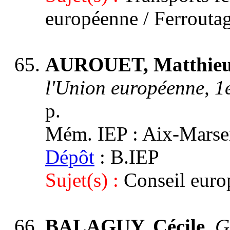
européenne / Ferrouta
AUROUET, Matthie
l'Union européenne, 1
p.
Mém. IEP : Aix-Marseill
Dépôt
: B.IEP
Sujet(s) :
Conseil euro
BALAGUY, Cécile.
G