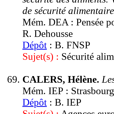
de sécurité alimentair
Mém. DEA : Pensée poli
R. Dehousse
Dépôt
: B. FNSP
Sujet(s) :
Sécurité ali
CALERS, Hélène.
Le
Mém. IEP : Strasbourg 3
Dépôt
: B. IEP
Sujet(s) :
Agences euro