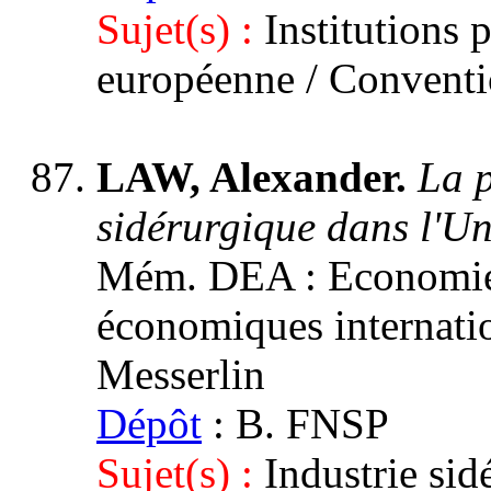
Sujet(s) :
Institutions 
européenne / Conventio
LAW, Alexander.
La p
sidérurgique dans l'U
Mém. DEA : Economie a
économiques internation
Messerlin
Dépôt
: B. FNSP
Sujet(s) :
Industrie si