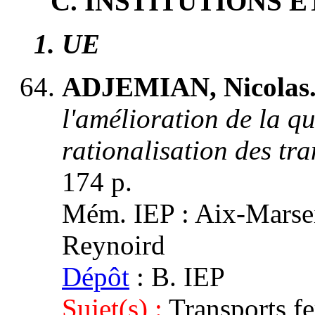
C
. INSTITUTIONS 
1
. UE
ADJEMIAN, Nicolas
l'amélioration de la qua
rationalisation des tra
174 p.
Mém. IEP : Aix-Marseil
Reynoird
Dépôt
: B. IEP
Sujet(s) :
Transports fe