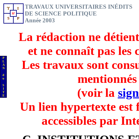
TRAVAUX UNIVERSITAIRES INÉDITS
DE SCIENCE POLITIQUE
Année 2003
La rédaction ne détien
et ne connaît pas les
P
Les travaux sont consu
L
A
N
mentionnés 
d
u
S
(voir la
sign
I
T
E
Un lien hypertexte est f
accessibles par Int