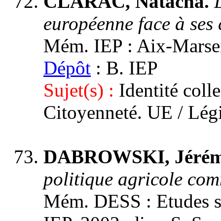
CLARAC, Natacha.
européenne face à ses 
Mém. IEP : Aix-Marseill
Dépôt
: B. IEP
Sujet(s) :
Identité coll
Citoyenneté. UE / Lég
DABROWSKI, Jéré
politique agricole co
Mém. DESS : Etudes st