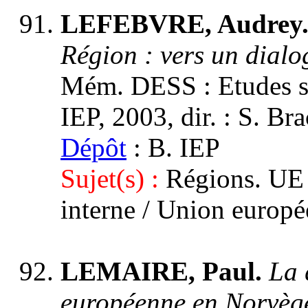
LEFEBVRE, Audrey
Région : vers un dialog
Mém. DESS : Etudes st
IEP, 2003, dir. : S. Br
Dépôt
: B. IEP
Sujet(s) :
Régions. UE /
interne / Union europ
LEMAIRE, Paul.
La 
européenne en Norvèg