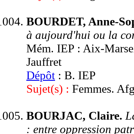
BOURDET, Anne-Sop
à aujourd'hui ou la c
Mém. IEP : Aix-Marseill
Jauffret
Dépôt
: B. IEP
Sujet(s) :
Femmes. Afgh
BOURJAC, Claire.
L
: entre oppression patr