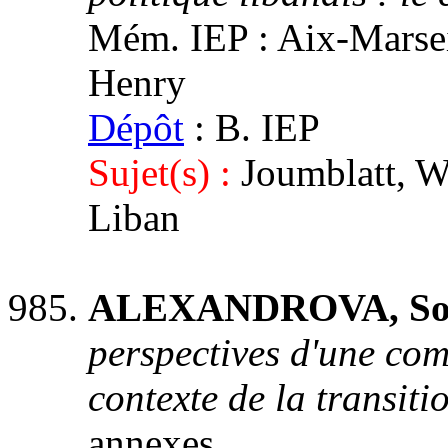
Mém. IEP : Aix-Marseill
Henry
Dépôt
: B. IEP
Sujet(s) :
Joumblatt, Wa
Liban
ALEXANDROVA, So
perspectives d'une co
contexte de la transiti
annexes