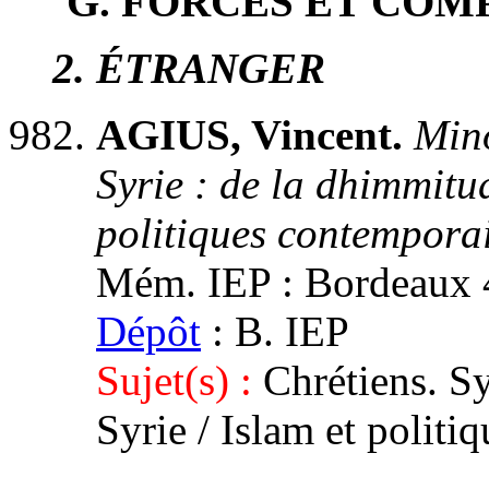
G
. FORCES ET CO
2
. ÉTRANGER
AGIUS, Vincent.
Mino
Syrie : de la dhimmitu
politiques contempora
Mém. IEP : Bordeaux 4,
Dépôt
: B. IEP
Sujet(s) :
Chrétiens. Syr
Syrie / Islam et politiq