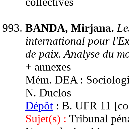
collectives
BANDA, Mirjana.
Le
international pour l'E
de paix. Analyse du m
+ annexes
Mém. DEA : Sociologie 
N. Duclos
Dépôt
: B. UFR 11 [con
Sujet(s) :
Tribunal péna