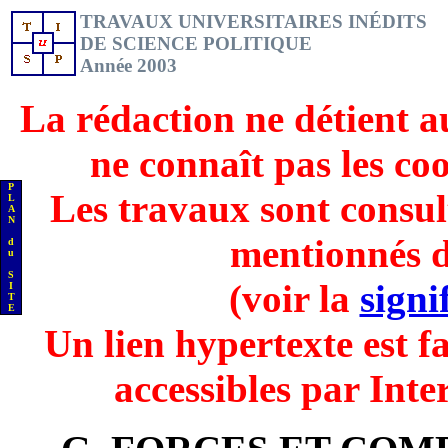
TRAVAUX UNIVERSITAIRES INÉDITS
DE SCIENCE POLITIQUE
Année 2003
La rédaction ne détient a
ne connaît pas les co
P
Les travaux sont consul
L
A
N
mentionnés d
d
u
S
(voir la
signi
I
T
E
Un lien hypertexte est fa
accessibles par Inte