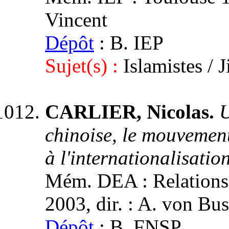
Vincent
Dépôt
: B. IEP
Sujet(s) :
Islamistes / 
CARLIER, Nicolas.
U
chinoise, le mouvement
à l'internationalisatio
Mém. DEA : Relations i
2003, dir. : A. von Bus
Dépôt
: B. FNSP