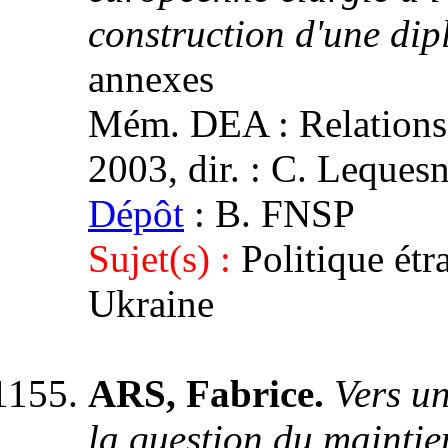
construction d'une dip
annexes
Mém. DEA : Relations i
2003, dir. : C. Leques
Dépôt
: B. FNSP
Sujet(s) :
Politique ét
Ukraine
ARS, Fabrice.
Vers un
la question du maintien