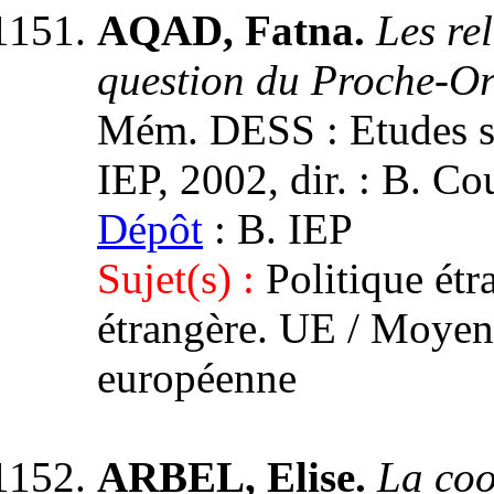
AQAD, Fatna.
Les rel
question du Proche-Ori
Mém. DESS : Etudes st
IEP, 2002, dir. : B. C
Dépôt
: B. IEP
Sujet(s) :
Politique étr
étrangère. UE / Moyen-
européenne
ARBEL, Elise.
La coo