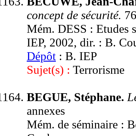
BECUWE, Jean-Char
concept de sécurité.
76
Mém. DESS : Etudes st
IEP, 2002, dir. : B. C
Dépôt
: B. IEP
Sujet(s) :
Terrorisme
BEGUE, Stéphane.
L
annexes
Mém. de séminaire : Bo