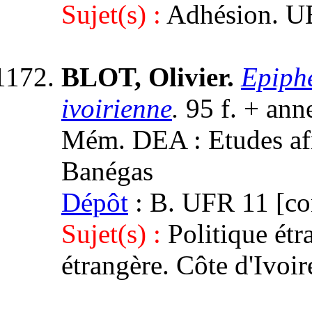
Sujet(s) :
Adhésion. U
BLOT, Olivier.
Epiph
ivoirienne
.
95 f. + ann
Mém. DEA : Etudes afric
Banégas
Dépôt
: B. UFR 11 [con
Sujet(s) :
Politique étr
étrangère. Côte d'Ivoir