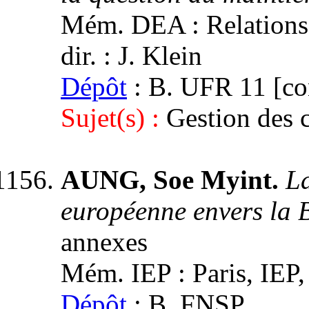
Mém. DEA : Relations i
dir. : J. Klein
Dépôt
: B. UFR 11 [con
Sujet(s) :
Gestion des c
AUNG, Soe Myint.
La
européenne envers la 
annexes
Mém. IEP : Paris, IEP,
Dépôt
: B. FNSP