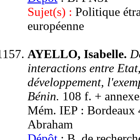
Sujet(s) :
Politique ét
européenne
AYELLO, Isabelle.
De
interactions entre Eta
développement, l'exe
Bénin.
108 f. + annexe
Mém. IEP : Bordeaux 4,
Abraham
Dépôt
: B. de recher