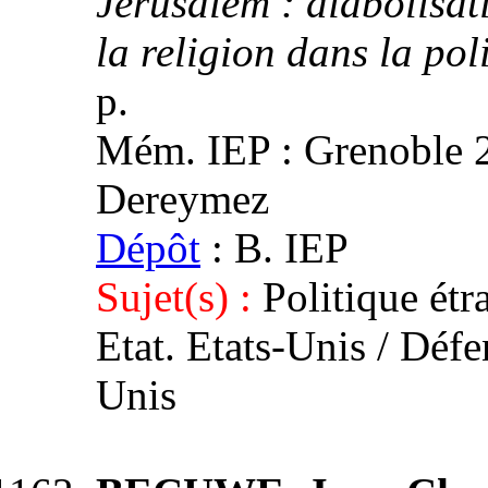
Jérusalem : diabolisat
la religion dans la po
p.
Mém. IEP : Grenoble 2,
Dereymez
Dépôt
: B. IEP
Sujet(s) :
Politique étr
Etat. Etats-Unis / Défen
Unis