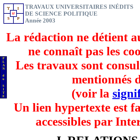
TRAVAUX UNIVERSITAIRES INÉDITS
DE SCIENCE POLITIQUE
Année 2003
La rédaction ne détient a
ne connaît pas les co
P
Les travaux sont consul
L
A
N
mentionnés d
d
u
S
(voir la
signi
I
T
E
Un lien hypertexte est fa
accessibles par Inte