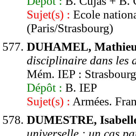
Dépôt :
B. Cujas + B
Sujet(s) :
Ecole nationa
(Paris/Strasbourg)
DUHAMEL, Mathieu
disciplinaire dans les 
Mém. IEP : Strasbourg 
Dépôt :
B. IEP
Sujet(s) :
Armées. Franc
DUMESTRE, Isabelle
universelle : un cas pa