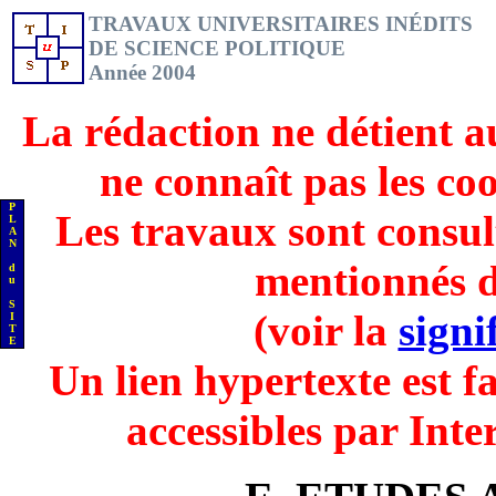
TRAVAUX UNIVERSITAIRES INÉDITS
DE SCIENCE POLITIQUE
Année 2004
La rédaction ne détient a
ne connaît pas les co
P
Les travaux sont consul
L
A
N
mentionnés d
d
u
S
(voir la
signi
I
T
E
Un lien hypertexte est fa
accessibles par Inte