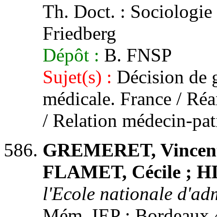
Th. Doct. : Sociologie :
Friedberg
Dépôt :
B. FNSP
Sujet(s) :
Décision de g
médicale. France / Ré
/ Relation médecin-pat
GREMERET, Vincent 
FLAMET, Cécile ; H
l'Ecole nationale d'ad
Mém. IEP : Bordeaux 4,