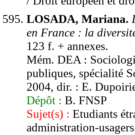
/ Droit européen et dro
LOSADA, Mariana.
en France : la diversit
123 f. + annexes.
Mém. DEA : Sociologie 
publiques, spécialité S
2004, dir. : E. Dupoiri
Dépôt :
B. FNSP
Sujet(s) :
Etudiants étr
administration-usagers