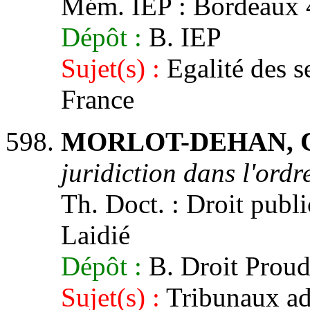
Mém. IEP : Bordeaux 4,
Dépôt :
B. IEP
Sujet(s) :
Egalité des s
France
MORLOT-DEHAN, Cl
juridiction dans l'ordr
Th. Doct. : Droit publi
Laidié
Dépôt :
B. Droit Prou
Sujet(s) :
Tribunaux adm