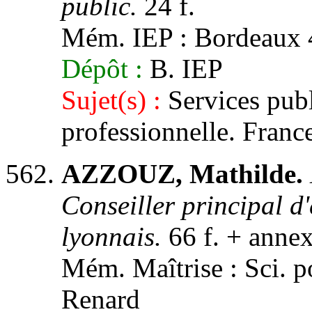
public.
24 f.
Mém. IEP : Bordeaux 4,
Dépôt :
B. IEP
Sujet(s) :
Services publ
professionnelle. Franc
AZZOUZ, Mathilde.
Conseiller principal d'
lyonnais.
66 f. + annex
Mém. Maîtrise : Sci. po
Renard