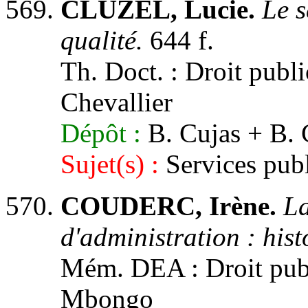
CLUZEL, Lucie.
Le s
qualité.
644 f.
Th. Doct. : Droit public
Chevallier
Dépôt :
B. Cujas + B
Sujet(s) :
Services publ
COUDERC, Irène.
La
d'administration : hist
Mém. DEA : Droit public
Mbongo