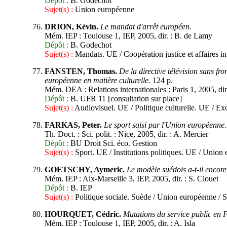
Dépôt :
B. Godechot
Sujet(s) :
Union européenne
DRION, Kévin.
Le mandat d'arrêt européen.
Mém. IEP : Toulouse 1, IEP, 2005, dir. : B. de Lamy
Dépôt :
B. Godechot
Sujet(s) :
Mandats. UE / Coopération justice et affaires in
FANSTEN, Thomas.
De la directive télévision sans fr
européenne en matière culturelle.
124 p.
Mém. DEA : Relations internationales : Paris 1, 2005, dir
Dépôt :
B. UFR 11 [consultation sur place]
Sujet(s) :
Audiovisuel. UE / Politique culturelle. UE / Ex
FARKAS, Peter.
Le sport saisi par l'Union européenne.
Th. Doct. : Sci. polit. : Nice, 2005, dir. : A. Mercier
Dépôt :
BU Droit Sci. éco. Gestion
Sujet(s) :
Sport. UE / Institutions politiques. UE / Union
GOETSCHY, Aymeric.
Le modèle suédois a-t-il encore
Mém. IEP : Aix-Marseille 3, IEP, 2005, dir. : S. Clouet
Dépôt :
B. IEP
Sujet(s) :
Politique sociale. Suède / Union européenne / 
HOURQUET, Cédric.
Mutations du service public en F
Mém. IEP : Toulouse 1, IEP, 2005, dir. : A. Isla