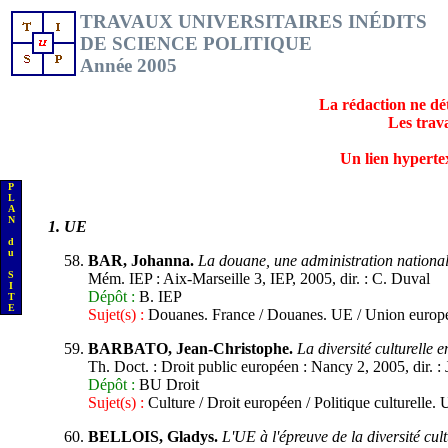
TRAVAUX UNIVERSITAIRES INÉDITS
DE SCIENCE POLITIQUE
Année 2005
La rédaction ne dét
Les trav
Un lien hypertext
P
L
A
N
1
. UE
d
u
BAR, Johanna.
La douane, une administration national
S
Mém. IEP : Aix-Marseille 3, IEP, 2005, dir. : C. Duval
I
Dépôt :
B. IEP
T
E
Sujet(s) :
Douanes. France / Douanes. UE / Union europ
BARBATO, Jean-Christophe.
La diversité culturelle 
Th. Doct. : Droit public européen : Nancy 2, 2005, dir. :
Dépôt :
BU Droit
Sujet(s) :
Culture / Droit européen / Politique culturelle.
BELLOIS, Gladys.
L'UE à l'épreuve de la diversité cult