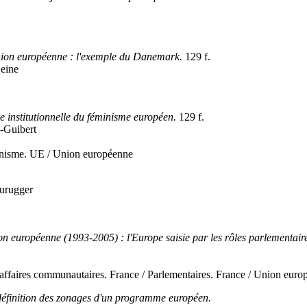
'Union européenne : l'exemple du Danemark.
129 f.
Heine
e institutionnelle du féminisme européen.
129 f.
i-Guibert
nisme. UE / Union européenne
aurugger
on européenne (1993-2005) : l'Europe saisie par les rôles parlementair
 affaires communautaires. France / Parlementaires. France / Union eur
edéfinition des zonages d'un programme européen.