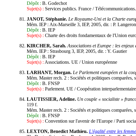
Dépôt :
B. Godechot
Sujet(s) :
Services publics. France / Télécommunications
JANOT, Stéphanie.
Le Royaume-Uni et la Charte euro
Mém. IEP : Aix-Marseille 3, IEP, 2005, dir. : P. Langeron
Dépôt :
B. IEP
Sujet(s) :
Charte des droits fondamentaux de l'Union eur
KIRCHER, Sarah.
Associations et Europe : les enjeux
Mém. IEP : Strasbourg 3, IEP, 2005, dir. : Y. Gautier
Dépôt :
B. IEP
Sujet(s) :
Associations. UE / Union européenne
LARHANT, Morgan.
Le Parlement européen et la coo
Mém. Master rech. 2 : Sociétés et politiques comparées, s
Dépôt :
B. FNSP
Sujet(s) :
Parlement. UE / Coopération interparlementair
LAUTISSIER, Adeline.
Un couple « socialiste » franc
119 f.
Mém. Master rech. 2 : Sociétés et politiques comparées, s
Dépôt :
B. FNSP
Sujet(s) :
Convention sur l'avenir de l'Europe / Parti soci
LEXTON, Benedict Mathieu.
L'égalité entre les femm