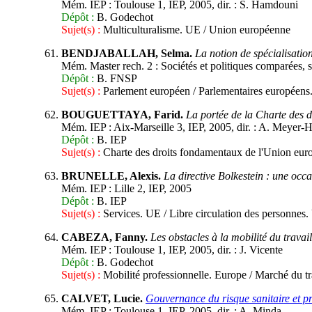
Mém. IEP : Toulouse 1, IEP, 2005, dir. : S. Hamdouni
Dépôt :
B. Godechot
Sujet(s) :
Multiculturalisme. UE / Union européenne
BENDJABALLAH, Selma.
La notion de spécialisatio
Mém. Master rech. 2 : Sociétés et politiques comparées, spé
Dépôt :
B. FNSP
Sujet(s) :
Parlement européen / Parlementaires européens. 
BOUGUETTAYA, Farid.
La portée de la Charte des 
Mém. IEP : Aix-Marseille 3, IEP, 2005, dir. : A. Meyer-
Dépôt :
B. IEP
Sujet(s) :
Charte des droits fondamentaux de l'Union eur
BRUNELLE, Alexis.
La directive Bolkestein : une occa
Mém. IEP : Lille 2, IEP, 2005
Dépôt :
B. IEP
Sujet(s) :
Services. UE / Libre circulation des personnes
CABEZA, Fanny.
Les obstacles à la mobilité du trava
Mém. IEP : Toulouse 1, IEP, 2005, dir. : J. Vicente
Dépôt :
B. Godechot
Sujet(s) :
Mobilité professionnelle. Europe / Marché du t
CALVET, Lucie.
Gouvernance du risque sanitaire et p
Mém. IEP : Toulouse 1, IEP, 2005, dir. : A. Minda