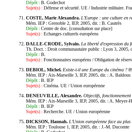
Dépôt :
B. Godechot
Sujet(s) :
Défense et sécurité. UE / Industrie militaire. F
COSTE, Marie Alexandra.
L'Europe : une culture en r
Mém. IEP : Grenoble 2, IEP, 2005, dir. : B. Cautrès
Dépôt :
Centre de doc. [consultation sur place]
Sujet(s) :
Echanges culturels européens
DALLE-CRODE, Sylvain.
La liberté d'expression du
Th. Doct. : Droit communautaire public : Lyon 3, 2005, dir
Dépôt :
B.
Sujet(s) :
Fonctionnaires européens / Obligation de réser
DEBIOL, Michel.
Existe-t-il une Europe du cinéma ?
89
Mém. IEP : Aix-Marseille 3, IEP, 2005, dir. : A. Baldous
Dépôt :
B. IEP
Sujet(s) :
Cinéma. UE / Union européenne
DENEUVILLE, Alexandre.
Objectifs, fonctionnement
Mém. IEP : Aix-Marseille 3, IEP, 2005, dir. : A. Meyer-
Dépôt :
B. IEP
Sujet(s) :
Recherche. UE / Union européenne
DICKSON, Hannah.
L'Union européenne face au plus
Mém. IEP : Toulouse 1, IEP, 2005, dir. : J.-M. Ducomte