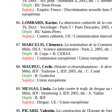
Th. Doct. : Sci. polit. : Bordeaux 4, 2005, dir. : T. Berthe
Dépôt :
BU Droit-Pessac
Sujet(s) :
Emploi. France / Discrimination sexuelle dans l
européenne
LOMBARD, Karine.
La dimension culturelle de la con
Th. Doct. : Sociologie : Paris 5 = Paris Descartes, 2005, d
Dépôt :
BU Saints-Pères
Sujet(s) :
Centres culturels. UE / Communication intercult
MARCELIS, Clémence.
La nomination de la Commiss
Mém. DEA : Science administrative : Paris 2, 2005, dir. :
Dépôt :
B. Cujas + B. CERSA
Sujet(s) :
Commission européenne / Union européenne
MAUPEU, Cécile.
Histoire et (trans)mutations : le dev
Mém. IEP : Toulouse 1, IEP, 2005, dir. : C. Conte
Dépôt :
B. Godechot
Sujet(s) :
Union européenne
MESSAS, Linda.
La lutte contre le trafic de drogue au
Mém. IEP : Strasbourg 3, IEP, 2005, dir. : A. Vahlas
Dépôt :
B. IEP
Sujet(s) :
Drogue. UE / Union européenne
PICARD, Valentin.
La construction de l'Europe de l'arm