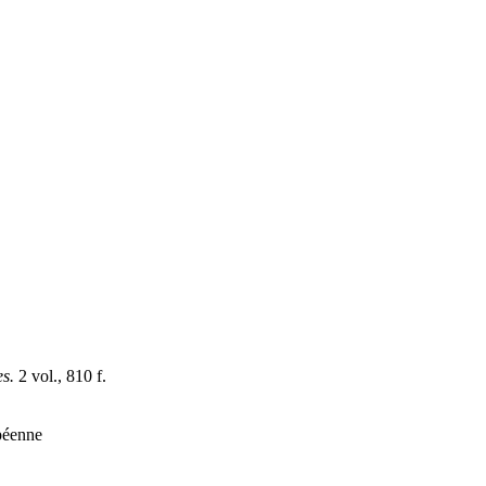
es.
2 vol., 810 f.
opéenne