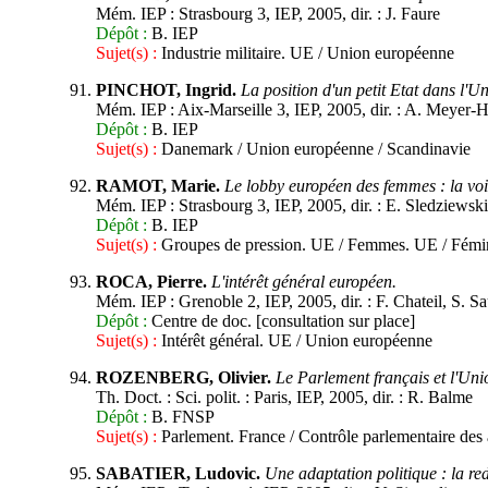
Mém. IEP : Strasbourg 3, IEP, 2005, dir. : J. Faure
Dépôt :
B. IEP
Sujet(s) :
Industrie militaire. UE / Union européenne
PINCHOT, Ingrid.
La position d'un petit Etat dans l
Mém. IEP : Aix-Marseille 3, IEP, 2005, dir. : A. Meyer-
Dépôt :
B. IEP
Sujet(s) :
Danemark / Union européenne / Scandinavie
RAMOT, Marie.
Le lobby européen des femmes : la voi
Mém. IEP : Strasbourg 3, IEP, 2005, dir. : E. Sledziewsk
Dépôt :
B. IEP
Sujet(s) :
Groupes de pression. UE / Femmes. UE / Fémi
ROCA, Pierre.
L'intérêt général européen.
Mém. IEP : Grenoble 2, IEP, 2005, dir. : F. Chateil, S. S
Dépôt :
Centre de doc. [consultation sur place]
Sujet(s) :
Intérêt général. UE / Union européenne
ROZENBERG, Olivier.
Le Parlement français et l'Uni
Th. Doct. : Sci. polit. : Paris, IEP, 2005, dir. : R. Balme
Dépôt :
B. FNSP
Sujet(s) :
Parlement. France / Contrôle parlementaire des
SABATIER, Ludovic.
Une adaptation politique : la r