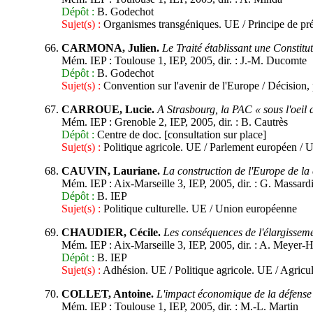
Dépôt :
B. Godechot
Sujet(s) :
Organismes transgéniques. UE / Principe de pr
CARMONA, Julien.
Le Traité établissant une Constitut
Mém. IEP : Toulouse 1, IEP, 2005, dir. : J.-M. Ducomte
Dépôt :
B. Godechot
Sujet(s) :
Convention sur l'avenir de l'Europe / Décision,
CARROUE, Lucie.
A Strasbourg, la PAC « sous l'oeil
Mém. IEP : Grenoble 2, IEP, 2005, dir. : B. Cautrès
Dépôt :
Centre de doc. [consultation sur place]
Sujet(s) :
Politique agricole. UE / Parlement européen /
CAUVIN, Lauriane.
La construction de l'Europe de la c
Mém. IEP : Aix-Marseille 3, IEP, 2005, dir. : G. Massard
Dépôt :
B. IEP
Sujet(s) :
Politique culturelle. UE / Union européenne
CHAUDIER, Cécile.
Les conséquences de l'élargisseme
Mém. IEP : Aix-Marseille 3, IEP, 2005, dir. : A. Meyer-
Dépôt :
B. IEP
Sujet(s) :
Adhésion. UE / Politique agricole. UE / Agricu
COLLET, Antoine.
L'impact économique de la défense 
Mém. IEP : Toulouse 1, IEP, 2005, dir. : M.-L. Martin