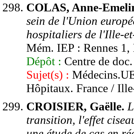
COLAS, Anne-Emelin
sein de l'Union europé
hospitaliers de l'Ille-et
Mém. IEP : Rennes 1, I
Dépôt :
Centre de doc.
Sujet(s) :
Médecins.UE /
Hôpitaux. France / Ill
CROISIER, Gaëlle.
L
transition, l'effet cise
une étude de cas en ré