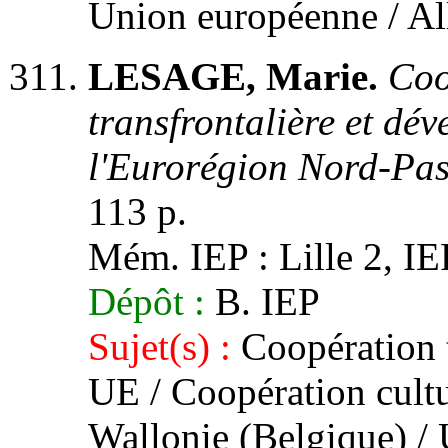
Union européenne / A
LESAGE, Marie.
Coo
transfrontalière et dév
l'Eurorégion Nord-Pas
113 p.
Mém. IEP : Lille 2, IEP
Dépôt :
B. IEP
Sujet(s) :
Coopération t
UE / Coopération cultu
Wallonie (Belgique) /