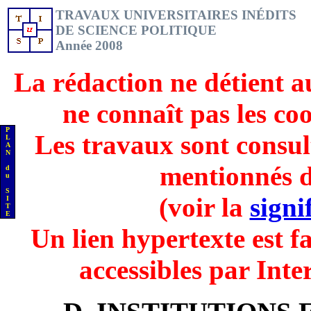
TRAVAUX UNIVERSITAIRES INÉDITS
DE SCIENCE POLITIQUE
Année 2008
La rédaction ne détient a
ne connaît pas les co
P
Les travaux sont consul
L
A
N
mentionnés d
d
u
S
(voir la
signi
I
T
E
Un lien hypertexte est fa
accessibles par Inte