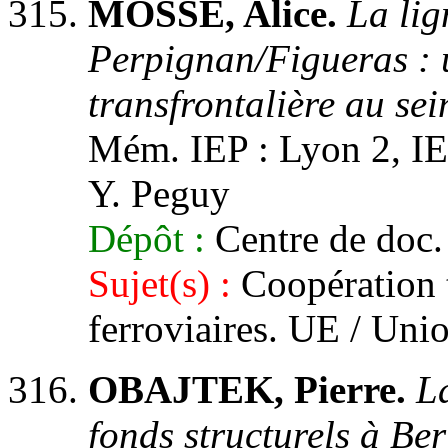
MOSSE, Alice.
La lig
Perpignan/Figueras : u
transfrontalière au se
Mém. IEP : Lyon 2, IEP
Y. Peguy
Dépôt :
Centre de doc.
Sujet(s) :
Coopération t
ferroviaires. UE / Un
OBAJTEK, Pierre.
La
fonds structurels à Be