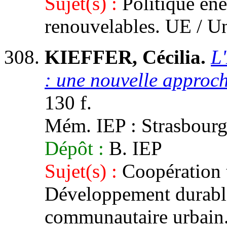
Sujet(s) :
Politique éne
renouvelables. UE / Un
KIEFFER, Cécilia.
L
: une nouvelle approc
130 f.
Mém. IEP : Strasbourg 
Dépôt :
B. IEP
Sujet(s) :
Coopération t
Développement durabl
communautaire urbain.