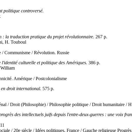
 politique controversé.
k
on : la traduction pratique du projet révolutionnaire.
267 p.
ani, H. Touboul
me / Communisme / Révolution. Russie
 l'identité culturelle et politique des Amériques.
386 p.
. William
thnicité. Amérique / Postcolonialisme
en droit international.
575 p.
énal / Droit (Philosophie) / Philosophie politique / Droit humanitaire 
progrès des intellectuels juifs depuis l'entre-deux-guerres : une voix fra
 11
sociale / 20e siècle / Idées politiques. France / Gauche religieuse Progrès