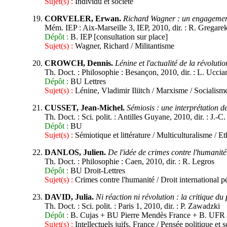
Sujet(s) :
Individu et société
CORVELER, Erwan.
Richard Wagner : un engagement
Mém. IEP : Aix-Marseille 3, IEP, 2010, dir. : R. Gregare
Dépôt :
B. IEP [consultation sur place]
Sujet(s) :
Wagner, Richard / Militantisme
CROWCH, Dennis.
Lénine et l'actualité de la révoluti
Th. Doct. : Philosophie : Besançon, 2010, dir. : L. Ucci
Dépôt :
BU Lettres
Sujet(s) :
Lénine, Vladimir Iliitch / Marxisme / Socialis
CUSSET, Jean-Michel.
Sémiosis : une interprétation de
Th. Doct. : Sci. polit. : Antilles Guyane, 2010, dir. : J.-C
Dépôt :
BU
Sujet(s) :
Sémiotique et littérature / Multiculturalisme / E
DANLOS, Julien.
De l'idée de crimes contre l'humanité 
Th. Doct. : Philosophie : Caen, 2010, dir. : R. Legros
Dépôt :
BU Droit-Lettres
Sujet(s) :
Crimes contre l'humanité / Droit international p
DAVID, Julia.
Ni réaction ni révolution : la critique du 
Th. Doct. : Sci. polit. : Paris 1, 2010, dir. : P. Zawadzki
Dépôt :
B. Cujas + BU Pierre Mendès France + B. UFR
Sujet(s) :
Intellectuels juifs. France / Pensée politique et 