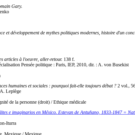
omain Gary.
henko
nce et développement de mythes politiques modernes, histoire d'un conc
 articles à l'oeuvre, aller-retour.
138 f.
cialisation Pensée politique : Paris, IEP, 2010, dir. : A. von Busekist
h
nces humaines et sociales : pourquoi fait-elle toujours débat ?
2 vol., 56
, A. Leplège
gnité de la personne (droit) / Ethique médicale
ites e imaginarios en México. Estevan de Antuñano, 1833-1847 = Nati
on-Iturra
e. Mexique / Mexique