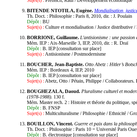
Sujet(s) :
Prebisch, Raúl / Développement économique
BITENDE NTOTILA, Eugène.
Mondialisation, justi
Th. Doct. : Philosophie : Paris 8, 2010, dir. : J. Poulain
Dépôt :
BU
Sujet(s) :
Culture et mondialisation / Justice distributive
BORRIONE, Guillaume.
L'antisionisme : une passion 
Mém. IEP : Aix-Marseille 3, IEP, 2010, dir. : R. Draï
Dépôt :
B. IEP [consultation sur place]
Sujet(s) :
Antisionisme / Postmodernisme
BOUCHER, Jean-Baptiste.
Otto Abetz : Hitler’s Botsch
Mém. IEP : Bordeaux 4, IEP, 2010
Dépôt :
B. IEP [consultation sur place]
Sujet(s) :
Abetz, Otto / Pétain, Philippe / Collaborateurs
BOUGHEZALA, Daoud.
Pluralisme culturel et modern
(1978-1988).
130 f.
Mém. Master rech. 2 : Histoire et théorie du politique, spé
Dépôt :
B. FNSP
Sujet(s) :
Multiculturalisme / Philosophie / Ethnicité / Gr
BOUILLON, Vincent.
Guerre et paix dans la philoso
Th. Doct. : Philosophie : Paris 10 = Université Paris Oue
Dépôt :
B. électronique [consultation sur place]