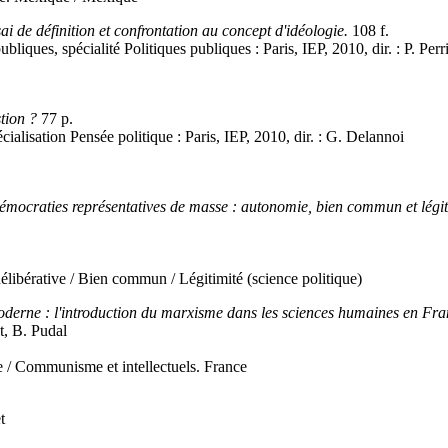
ai de définition et confrontation au concept d'idéologie.
108 f.
bliques, spécialité Politiques publiques : Paris, IEP, 2010, dir. : P. Per
stion ?
77 p.
cialisation Pensée politique : Paris, IEP, 2010, dir. : G. Delannoi
s démocraties représentatives de masse : autonomie, bien commun et légi
ibérative / Bien commun / Légitimité (science politique)
oderne : l'introduction du marxisme dans les sciences humaines en Fr
t, B. Pudal
e / Communisme et intellectuels. France
t