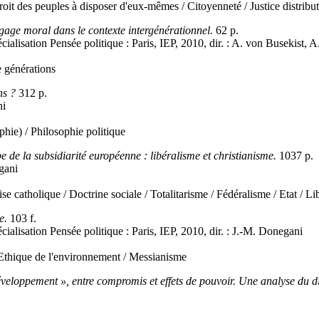
oit des peuples à disposer d'eux-mêmes / Citoyenneté / Justice distribu
gage moral dans le contexte intergénérationnel.
62 p.
cialisation Pensée politique : Paris, IEP, 2010, dir. : A. von Busekist, A
e générations
ns ?
312 p.
ni
hie) / Philosophie politique
ipe de la subsidiarité européenne : libéralisme et christianisme.
1037 p.
egani
ise catholique / Doctrine sociale / Totalitarisme / Fédéralisme / Etat / L
e.
103 f.
cialisation Pensée politique : Paris, IEP, 2010, dir. : J.-M. Donegani
/ Ethique de l'environnement / Messianisme
veloppement », entre compromis et effets de pouvoir. Une analyse du d