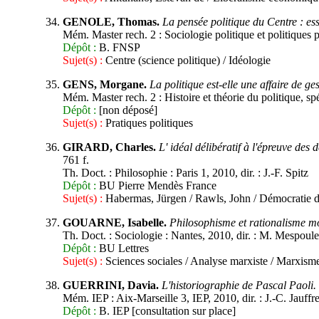
GENOLE, Thomas.
La pensée politique du Centre : ess
Mém. Master rech. 2 : Sociologie politique et politiques pu
Dépôt :
B. FNSP
Sujet(s) :
Centre (science politique) / Idéologie
GENS, Morgane.
La politique est-elle une affaire de ge
Mém. Master rech. 2 : Histoire et théorie du politique, spé
Dépôt :
[non déposé]
Sujet(s) :
Pratiques politiques
GIRARD, Charles.
L' idéal délibératif à l'épreuve de
761 f.
Th. Doct. : Philosophie : Paris 1, 2010, dir. : J.-F. Spitz
Dépôt :
BU Pierre Mendès France
Sujet(s) :
Habermas, Jürgen / Rawls, John / Démocratie dél
GOUARNE, Isabelle.
Philosophisme et rationalisme m
Th. Doct. : Sociologie : Nantes, 2010, dir. : M. Mespoule
Dépôt :
BU Lettres
Sujet(s) :
Sciences sociales / Analyse marxiste / Marxism
GUERRINI, Davia.
L'historiographie de Pascal Paoli.
Mém. IEP : Aix-Marseille 3, IEP, 2010, dir. : J.-C. Jauffre
Dépôt :
B. IEP [consultation sur place]