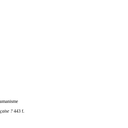
/ Humanisme
nçaise ?
443 f.