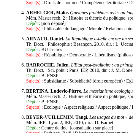
Sujet(s) :
Droits de l'homme / Compétence territoriale / Dr
ARHELGER, Malte.
Quelques problèmes reliés au lan
Mém. Master rech. 2 : Histoire et théorie du politique, spé
Dépôt :
[non déposé]
Sujet(s) :
Philosphie du langage / Morale / Relations entr
ARNAUD, Daniel.
La République a-t-elle encore un se
Th. Doct. : Philosophie : Besançon, 2010, dir. : L. Uccia
Dépôt :
BU Lettres
Sujet(s) :
République / Démocratie / Libéralisme (philosop
BARROCHE, Julien.
L'Etat post-totalitaire : au princ
Th. Doct. : Sci. polit. : Paris, IEP, 2010, dir. : J.-M. Don
Dépôt :
B. FNSP
Sujet(s) :
Subsidiarité / Subsidiarité (droit européen) / Egl
BERTINA, Ludovic-Pierre.
Le messianisme écologiqu
Mém. Master rech. 2 : Histoire et théorie du politique, spé
Dépôt :
B. FNSP
Sujet(s) :
Ecologie / Aspect religieux / Aspect politique 
BEYER-VUILLEMIN, Tangi.
Les usages du mot « dé
Mém. IEP : Lyon 2, IEP, 2010, dir. : D. Barbet
Dépôt :
Centre de doc. [consultation sur place]