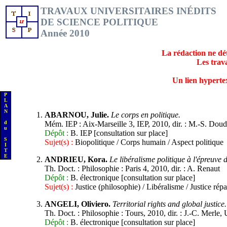
TRAVAUX UNIVERSITAIRES INÉDITS
DE SCIENCE POLITIQUE
Année 2010
La rédaction ne dét
Les trav
Un lien hypertext
P
L
A
N
ABARNOU, Julie.
Le corps en politique.
d
Mém. IEP : Aix-Marseille 3, IEP, 2010, dir. : M.-S. Doud
u
Dépôt :
B. IEP [consultation sur place]
S
Sujet(s) :
Biopolitique / Corps humain / Aspect politique
I
T
E
ANDRIEU, Kora.
Le libéralisme politique à l'épreuve d
Th. Doct. : Philosophie : Paris 4, 2010, dir. : A. Renaut
Dépôt :
B. électronique [consultation sur place]
Sujet(s) :
Justice (philosophie) / Libéralisme / Justice rép
ANGELI, Oliviero.
Territorial rights and global justice.
Th. Doct. : Philosophie : Tours, 2010, dir. : J.-C. Merle
Dépôt :
B. électronique [consultation sur place]