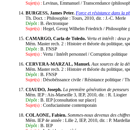
Sujet(s) :
Levinas, Emmanuel / Transcendance (philosophi
BURGESS, James Peter.
Force et résistance dans la p
Th. Doct. : Philosophie : Tours, 2010, dir. : J.-C. Merle
Dépôt :
B. électronique
Sujet(s) :
Hegel, Georg Wilhelm Friedrich / Philosophie p
CAMARGO, Carla de Toledo.
Vertu et intérêt : deux
Mém. Master rech. 2 : Histoire et théorie du politique, spé
Dépôt :
B. FNSP
Sujet(s) :
Vertu / Intérêt personnel / Corruption politique
CERVERA-MARZAL, Manuel.
Aux sources de la dés
Mém. Master rech. 2 : Histoire et théorie du politique, spé
Dépôt :
B. FNSP
Sujet(s) :
Désobéissance civile / Résistance politique /
CIAUDO, Joseph.
La première génération de penseurs
Mém. IEP : Aix-Marseille 3, IEP, 2010, dir. : R. Liogier
Dépôt :
B. IEP [consultation sur place]
Sujet(s) :
Confucianisme contemporain
COLAONE, Fabien.
Sommes-nous devenus des chiffres
Mém. IEP 4e année : Lille 2, IEP, 2010, dir. : P. Mardella
Dépôt :
B. IEP