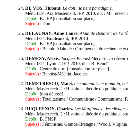
DE VOS, Thibaut.
Le don : le tiers paradigme.
Mém. IEP : Aix-Marseille 3, IEP, 2010, dir. : M. Terestc
Dépôt :
B. IEP [consultation sur place]
Sujet(s) :
Don
DELAUNAY, Anne-Laure.
Alain de Benoist : de l’inté
Mém. IEP : Bordeaux 4, IEP, 2010
Dépôt :
B. IEP [consultation sur place]
Sujet(s) :
Benoit, Alain de / Groupement de recherche et d
DEMESY, Alexis.
Jacques Benoist-Méchin. Un rêveur i
Mém. IEP : Lyon 2, IEP, 2010, dir. : B. Benoît
Dépôt :
Centre de doc. [consultation sur place]
Sujet(s) :
Benoist-Méchin, Jacques
DEMETRESCU, Matei.
Le communisme roumain, entre t
Mém. Master rech. 2 : Histoire et théorie du politique, spé
Dépôt :
[non déposé]
Sujet(s) :
Totalitarisme / Communisme / Communisme. 
DUQUESNOY, Charles.
Les Marginales : les clivages 
Mém. Master rech. 2 : Histoire et théorie du politique, spé
Dépôt :
B. FNSP
Sujet(s) :
Féminisme. Grande-Bretagne / Woolf, Virginia