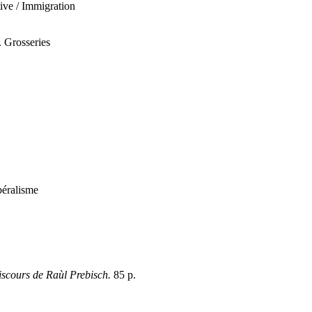
tive / Immigration
. Grosseries
ibéralisme
iscours de Raùl Prebisch.
85 p.