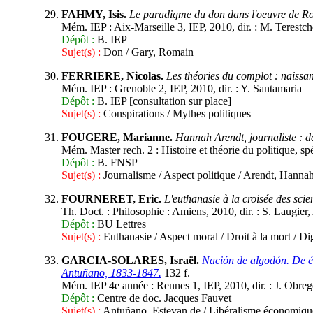
FAHMY, Isis.
Le paradigme du don dans l'oeuvre de R
Mém. IEP : Aix-Marseille 3, IEP, 2010, dir. : M. Terestc
Dépôt :
B. IEP
Sujet(s) :
Don / Gary, Romain
FERRIERE, Nicolas.
Les théories du complot : naissa
Mém. IEP : Grenoble 2, IEP, 2010, dir. : Y. Santamaria
Dépôt :
B. IEP [consultation sur place]
Sujet(s) :
Conspirations / Mythes politiques
FOUGERE, Marianne.
Hannah Arendt, journaliste : des
Mém. Master rech. 2 : Histoire et théorie du politique, spé
Dépôt :
B. FNSP
Sujet(s) :
Journalisme / Aspect politique / Arendt, Hanna
FOURNERET, Eric.
L'euthanasie à la croisée des scie
Th. Doct. : Philosophie : Amiens, 2010, dir. : S. Laugier
Dépôt :
BU Lettres
Sujet(s) :
Euthanasie / Aspect moral / Droit à la mort / Di
GARCIA-SOLARES, Israël.
Nación de algodón. De él
Antuñano, 1833-1847.
132 f.
Mém. IEP 4e année : Rennes 1, IEP, 2010, dir. : J. Obreg
Dépôt :
Centre de doc. Jacques Fauvet
Sujet(s) :
Antuñano, Estevan de / Libéralisme économiqu