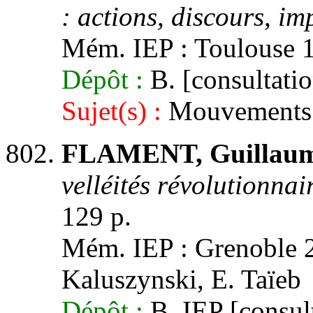
: actions, discours, im
Mém. IEP : Toulouse 1,
Dépôt :
B. [consultatio
Sujet(s) :
Mouvements é
FLAMENT, Guillaum
velléités révolutionna
129 p.
Mém. IEP : Grenoble 2,
Kaluszynski, E. Taïeb
Dépôt :
B. IEP [consult