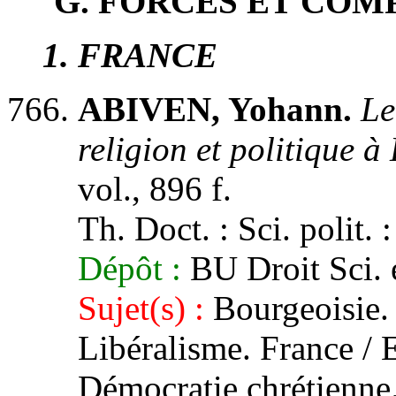
G. FORCES ET CO
1
. FRANCE
ABIVEN, Yohann.
Le
religion et politique 
vol., 896 f.
Th. Doct. : Sci. polit. 
Dépôt :
BU Droit Sci. 
Sujet(s) :
Bourgeoisie. 
Libéralisme. France / E
Démocratie chrétienne.