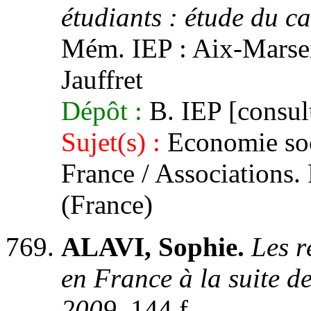
étudiants : étude du ca
Mém. IEP : Aix-Marseill
Jauffret
Dépôt :
B. IEP [consult
Sujet(s) :
Economie soci
France / Associations. 
(France)
ALAVI, Sophie.
Les r
en France à la suite de
2009.
144 f.