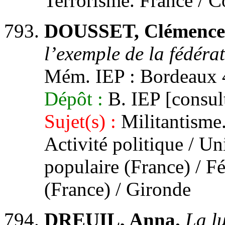
Terrorisme. France / C
DOUSSET, Clémence
l’exemple de la fédéra
Mém. IEP : Bordeaux 
Dépôt :
B. IEP [consult
Sujet(s) :
Militantisme.
Activité politique / 
populaire (France) / F
(France) / Gironde
DREUIL, Anna.
La lu