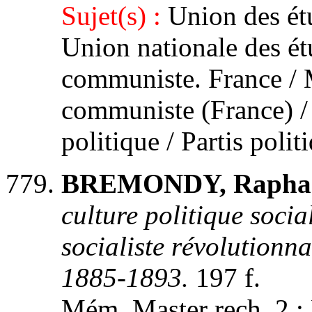
Sujet(s) :
Union des ét
Union nationale des étu
communiste. France / 
communiste (France) / 
politique / Partis polit
BREMONDY, Raphaë
culture politique socia
socialiste révolutionn
1885-1893.
197 f.
Mém. Master rech. 2 : H