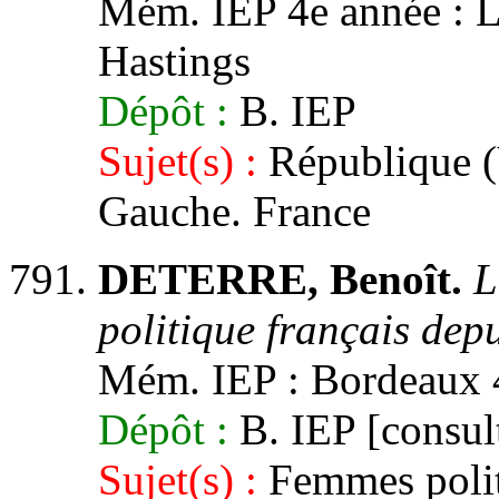
Mém. IEP 4e année : Lil
Hastings
Dépôt :
B. IEP
Sujet(s) :
République (V
Gauche. France
DETERRE, Benoît.
L
politique français dep
Mém. IEP : Bordeaux 
Dépôt :
B. IEP [consult
Sujet(s) :
Femmes polit