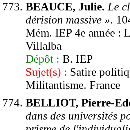
BEAUCE, Julie.
Le c
dérision massive ».
104
Mém. IEP 4e année : Lil
Villalba
Dépôt :
B. IEP
Sujet(s) :
Satire politi
Militantisme. France
BELLIOT, Pierre-Ed
dans des universités p
prisme de l'individual