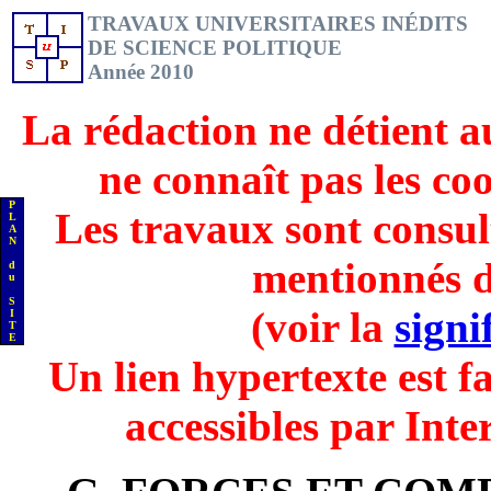
TRAVAUX UNIVERSITAIRES INÉDITS
DE SCIENCE POLITIQUE
Année 2010
La rédaction ne détient a
ne connaît pas les co
P
Les travaux sont consul
L
A
N
mentionnés d
d
u
S
(voir la
signi
I
T
E
Un lien hypertexte est fa
accessibles par Inte