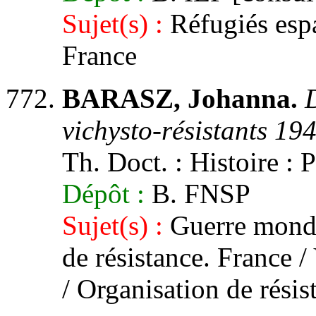
Sujet(s) :
Réfugiés espa
France
BARASZ, Johanna.
D
vichysto-résistants 19
Th. Doct. : Histoire : P
Dépôt :
B. FNSP
Sujet(s) :
Guerre mondi
de résistance. France 
/ Organisation de résis