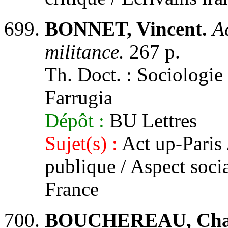
BONNET, Vincent.
A
militance.
267 p.
Th. Doct. : Sociologie 
Farrugia
Dépôt :
BU Lettres
Sujet(s) :
Act up-Paris 
publique / Aspect socia
France
BOUCHEREAU, Char