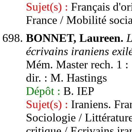
Sujet(s) :
Français d'or
France / Mobilité soci
BONNET, Laureen.
L
écrivains iraniens exil
Mém. Master rech. 1 : S
dir. : M. Hastings
Dépôt :
B. IEP
Sujet(s) :
Iraniens. Fran
Sociologie / Littérature
critique / Ecrivains ir