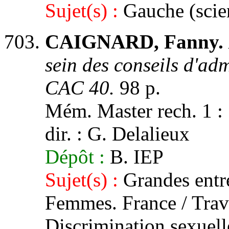
Sujet(s) :
Gauche (scie
CAIGNARD, Fanny.
sein des conseils d'adm
CAC 40.
98 p.
Mém. Master rech. 1 : S
dir. : G. Delalieux
Dépôt :
B. IEP
Sujet(s) :
Grandes entre
Femmes. France / Travai
Discrimination sexuell