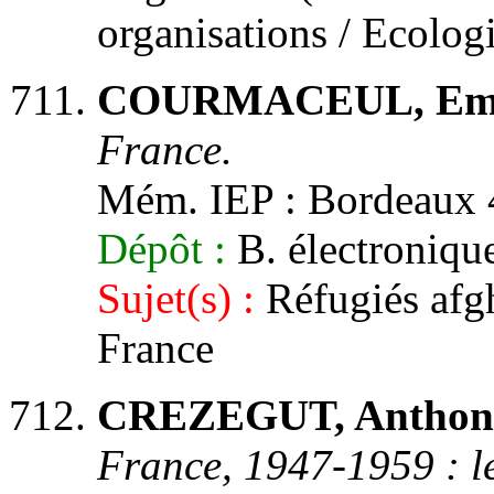
organisations / Ecolog
COURMACEUL, Emil
France.
Mém. IEP : Bordeaux 4
Dépôt :
B. électronique
Sujet(s) :
Réfugiés afgh
France
CREZEGUT, Anthon
France, 1947-1959 : le