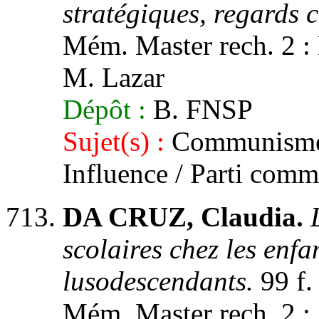
stratégiques, regards c
Mém. Master rech. 2 : H
M. Lazar
Dépôt :
B. FNSP
Sujet(s) :
Communisme. 
Influence / Parti comm
DA CRUZ, Claudia.
scolaires chez les enfa
lusodescendants.
99 f.
Mém. Master rech. 2 : S