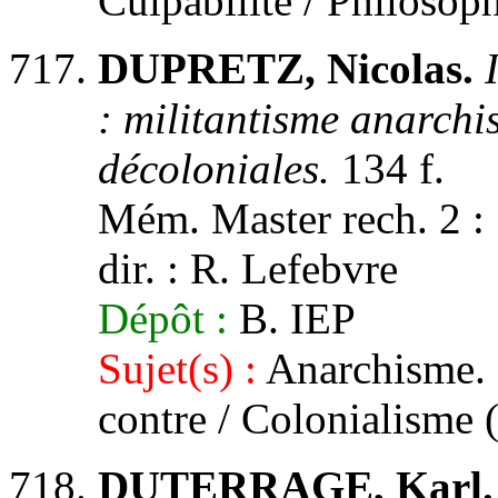
Culpabilité / Philosoph
DUPRETZ, Nicolas.
: militantisme anarchis
décoloniales.
134 f.
Mém. Master rech. 2 : S
dir. : R. Lefebvre
Dépôt :
B. IEP
Sujet(s) :
Anarchisme. F
contre / Colonialisme (
DUTERRAGE, Karl.