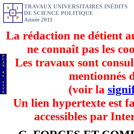
TRAVAUX UNIVERSITAIRES INÉDITS
DE SCIENCE POLITIQUE
Année 2011
La rédaction ne détient a
ne connaît pas les co
P
Les travaux sont consul
L
A
N
mentionnés d
d
u
S
(voir la
signi
I
T
E
Un lien hypertexte est fa
accessibles par Inte