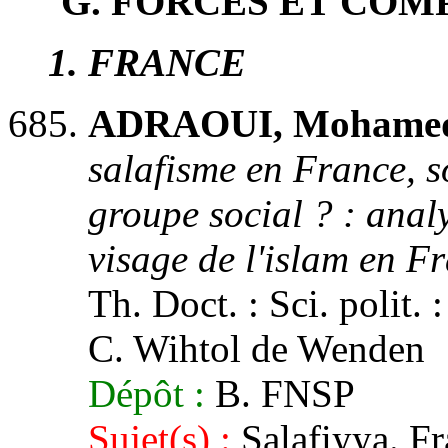
G. FORCES ET CO
1
. FRANCE
ADRAOUI, Mohamed
salafisme en France, s
groupe social ? : anal
visage de l'islam en F
Th. Doct. : Sci. polit. 
C. Wihtol de Wenden
Dépôt :
B. FNSP
Sujet(s) :
Salafiyya. Fr