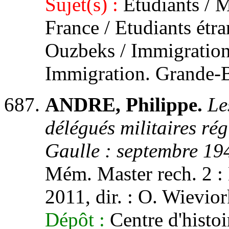
Sujet(s) :
Etudiants / M
France / Etudiants étr
Ouzbeks / Immigration.
Immigration. Grande-B
ANDRE, Philippe.
Le
délégués militaires r
Gaulle : septembre 19
Mém. Master rech. 2 : 
2011, dir. : O. Wievio
Dépôt :
Centre d'histoi