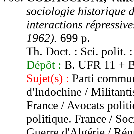
sociologie historique d
interactions répressive
1962).
699 p.
Th. Doct. : Sci. polit. 
Dépôt :
B. UFR 11 + B
Sujet(s) :
Parti communi
d'Indochine / Militanti
France / Avocats polit
politique. France / Soc
Guerre d'Algérie / Rép